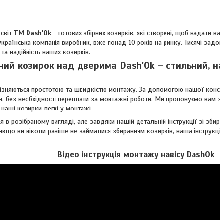
 світ
ТМ Dash'Ok
- готових збірних козирків, які створені, щоб надати ва
українська компанія виробник, вже понад 10 років на ринку. Тисячі задов
 та надійність наших козирків.
ний козирок над дверима Dash'Ok – стильний, н
ізняються простотою та швидкістю монтажу. За допомогою нашої констр
н, без необхідності переплати за монтажні роботи. Ми пропонуємо вам з
наші козирки легкі у монтажі.
 в розібраному вигляді, але завдяки нашій детальній інструкції зі збир
 якщо ви ніколи раніше не займалися збиранням козирків, наша інструк
Відео інструкція монтажу навісу DashOk