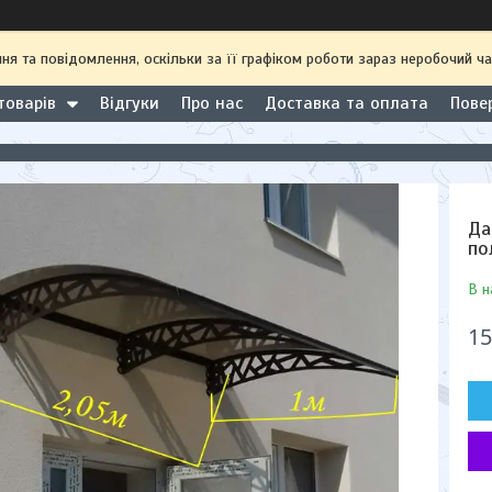
 та повідомлення, оскільки за її графіком роботи зараз неробочий ча
товарів
Відгуки
Про нас
Доставка та оплата
Пове
Да
по
В н
15