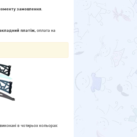
 моменту замовлення
.
акладний платіж,
оплата на
иконані в чотирьох кольорах: