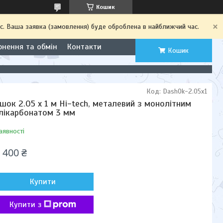
Кошик
с. Ваша заявка (замовлення) буде оброблена в найближчий час.
рнення та обмін
Контакти
Кошик
Код:
DashOk-2.05x1
шок 2.05 x 1 м Hi-tech, металевий з монолітним
лікарбонатом 3 мм
аявності
 400 ₴
Купити
Купити з