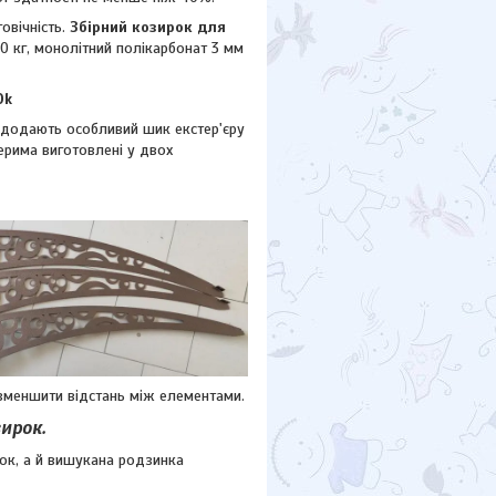
овічність.
Збірний козирок для
60 кг, монолітний полікарбонат 3 мм
Ok
 додають особливий шик екстер'єру
рима виготовлені у двох
зменшити відстань між елементами.
зирок.
ьок, а й вишукана родзинка