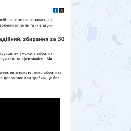
шій оселі не лише захист, а й
олених клієнтів та їх відгуки
адійний, збирання за 30
укції, ви зможете зібрати її
ручність та ефективність. Ми
ання, ви зможете легко зібрати їх
ція допоможе вам зробити це без