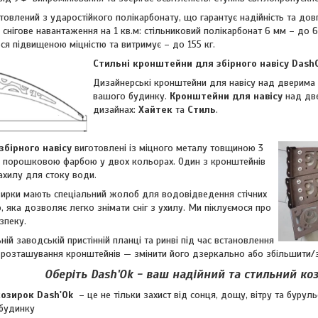
товлений з ударостійкого полікарбонату, що гарантує надійність та довг
є снігове навантаження на 1 кв.м: стільниковий полікарбонат 6 мм – до 
ься підвищеною міцністю та витримує – до 155 кг.
Стильні кронштейни для збірного навісу Dash
Дизайнерські кронштейни для навісу над дверима
вашого будинку.
Кронштейни для навісу
над две
дизайнах:
Хайтек
та
Стиль
.
бірного навісу
виготовлені із міцного металу товщиною 3
і порошковою фарбою у двох кольорах. Один з кронштейнів
ахилу для стоку води.
озирки мають спеціальний жолоб для водовідведення стічних
, яка дозволяє легко знімати сніг з ухилу. Ми піклуємося про
зпеку.
ній заводській пристінній планці та ринві під час встановлення
 розташування кронштейнів — змінити його дзеркально або збільшити/
Оберіть Dash'Ok - ваш надійний та стильний ко
козирок Dash'Ok
– це не тільки захист від сонця, дощу, вітру та бурул
 будинку