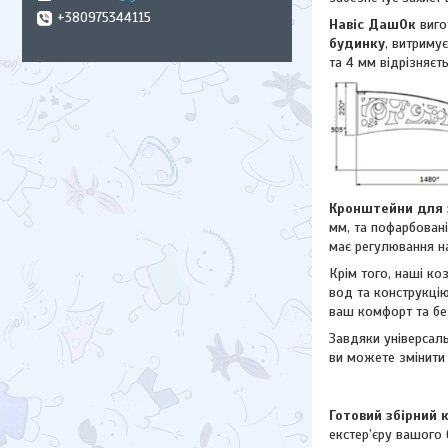
+380975344115
Навіс ДашОк
виго
будинку
, витриму
та 4 мм відрізняєт
Кронштейни для з
мм, та пофарбован
має регулювання н
Крім того, наші к
вод та конструкцію
ваш комфорт та бе
Завдяки універсаль
ви можете змінити
Готовий збірний 
екстер’єру вашого