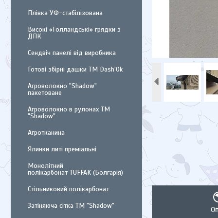
Плівка УФ-стабілізована
Високі «Голландські» грядки з
ДПК
Сендвіч панелі від виробника
Готові збірні дашки ТМ Dash'Ok
Агроволокно "Shadow"
пакетоване
Агроволокно в рулонах ТМ
"Shadow"
Агротканина
Ялинки литі преміальні
Монолітний
полікарбонат TUFFAK (Болгарія)
Стільниковий полікарбонат
Затіняюча сітка ТМ "Shadow"
О