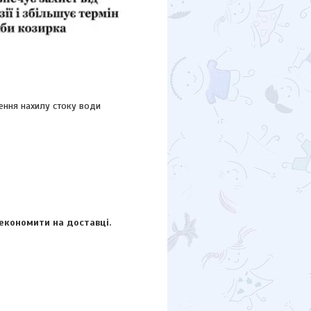
ення нахилу стоку води
економити
на доставці.