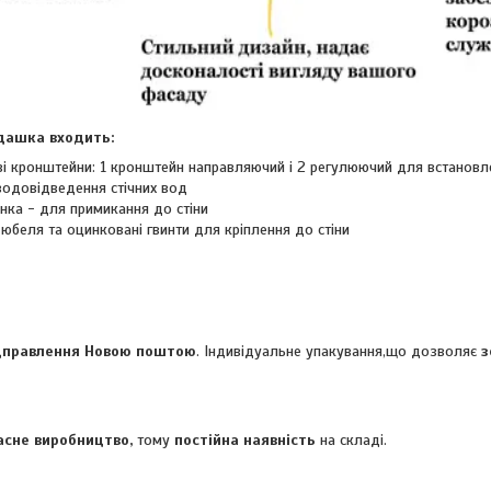
дашка входить:
ві кронштейни: 1 кронштейн направляючий і 2 регулюючий для встановл
водовідведення стічних вод
анка - для примикання до стіни
юбеля та оцинковані гвинти для кріплення до стіни
дправлення Новою поштою
. Індивідуальне упакування,що дозволяє
з
асне виробництво,
тому
постійна наявність
на складі.