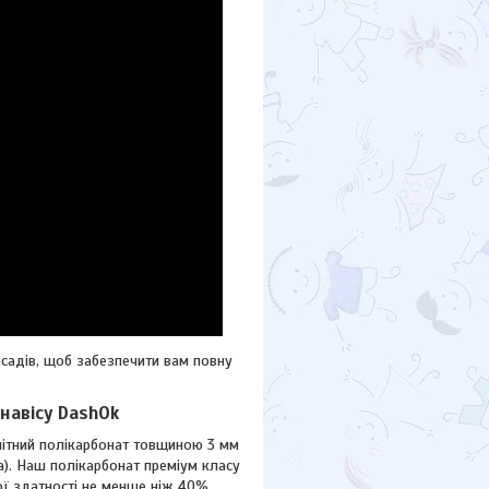
садів, щоб забезпечити вам повну
навісу DashOk
літний полікарбонат товщиною 3 мм
а). Наш полікарбонат преміум класу
ної здатності не менше ніж 40%.