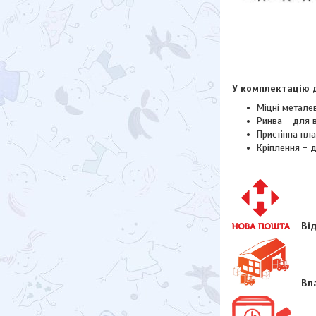
У комплектацію 
Міцні метале
Ринва - для 
Пристінна пл
Кріплення - д
Ві
Вл