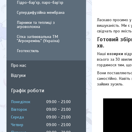
Гідро-бар'єр, паро-бар'єр
Супердифузійна мембрана
Ласкаво просимо у
Парники та теплиці з
вишуканість. Ми є 
агроволокна
свідчать про якість
Сітка затінювальна ТМ
Готовий збір
"Агрокремінь" (Україна)
хв.
Геотекстиль
Наші
козирки
відр
всього за 30 хвили
гордимося тим, що 
Про нас
Вони поставляються
Відгуки
самостійно. Навіть
зайвих зусиль.
Графік роботи
Понеділок
09:00
21:00
Вівторок
09:00
21:00
Середа
09:00
21:00
Четвер
09:00
21:00