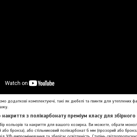
мо додаткові комплектуючі, такі як дюбелі та гвинти для утеплених фа
тажу.
 накриття з полікарбонату преміум класу для збірного 
ибір кольорів та накриття для вашого козирка. Ви можете, обрати моно
 або бронза), або стільниковий полікарбонат 6 мм (прозорий або бронз
від УФ-випромінювання та зберігає освітленість. Ступінь світлопропуск