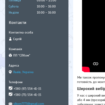
Пʼятниця
09:00
21:00
Субота
10:00
16:00
Неділя
10:00
16:00
Контакти
Сергій
ПП "СЛКом"
Львів, Україна
Ми також пропонує
готовність до мон
Широкий вибір
+380 (97) 534-41-15
+380 (73) 534-41-15
У нас є широкий в
або 4 мм (прозорий
slkom7777@gmail.com
забезпечує захист 