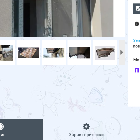
пов
У к
буд
пис
Характеристики