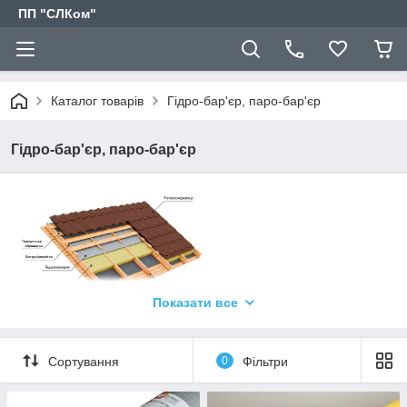
ПП "СЛКом"
Каталог товарів
Гідро-бар'єр, паро-бар'єр
Гідро-бар'єр, паро-бар'єр
Гідро-бар'єр, мембрана,
Показати все
паро-бар'єр
Використовуючи в будівництві Гідро-бар'єр, мембрану, паро-
бар'єр від ТМ "Shadow", ви значно економите не тільки
Сортування
0
Фільтри
фінансові кошти при покупці матеріалів, але і свій особистий
час і сили витрачений на тих обслуговування будівель в
майбутньому.