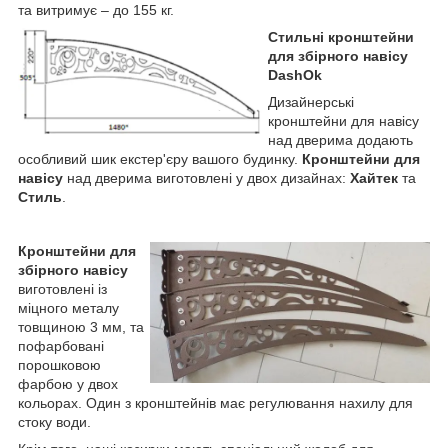
та витримує – до 155 кг.
Стильні кронштейни
для збірного навісу
DashOk
Дизайнерські
кронштейни для навісу
над дверима додають
особливий шик екстер'єру вашого будинку.
Кронштейни для
навісу
над дверима виготовлені у двох дизайнах:
Хайтек
та
Стиль
.
Кронштейни для
збірного навісу
виготовлені із
міцного металу
товщиною 3 мм, та
пофарбовані
порошковою
фарбою у двох
кольорах. Один з кронштейнів має регулювання нахилу для
стоку води.