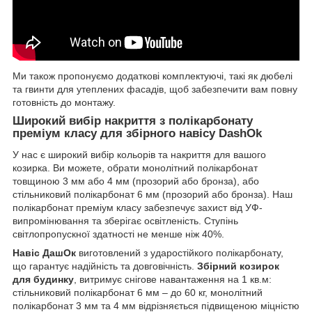
Ми також пропонуємо додаткові комплектуючі, такі як дюбелі
та гвинти для утеплених фасадів, щоб забезпечити вам повну
готовність до монтажу.
Широкий вибір накриття з полікарбонату
преміум класу для збірного навісу DashOk
У нас є широкий вибір кольорів та накриття для вашого
козирка. Ви можете, обрати монолітний полікарбонат
товщиною 3 мм або 4 мм (прозорий або бронза), або
стільниковий полікарбонат 6 мм (прозорий або бронза). Наш
полікарбонат преміум класу забезпечує захист від УФ-
випромінювання та зберігає освітленість. Ступінь
світлопропускної здатності не менше ніж 40%.
Навіс ДашОк
виготовлений з ударостійкого полікарбонату,
що гарантує надійність та довговічність.
Збірний козирок
для будинку
, витримує снігове навантаження на 1 кв.м:
стільниковий полікарбонат 6 мм – до 60 кг, монолітний
полікарбонат 3 мм та 4 мм відрізняється підвищеною міцністю