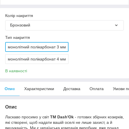
Колір накриття
Бронзовий
Тип накриття
монолітний полікарбонат 3 мм
монолітний полікарбонат 4 мм
В наявності
Опис
Характеристики
Доставка
Оплата
Умови п
Опис
Ласкаво просимо у світ
ТМ Dash'Ok
- готових збірних козирків,
які створені, щоб надати вашій оселі не лише захист, а й
вишуканість. Ми є українська компанія виробник, вже понад