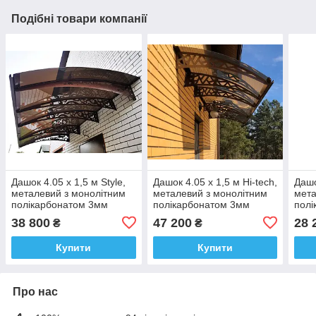
Подібні товари компанії
Дашок 4.05 x 1,5 м Style,
Дашок 4.05 x 1,5 м Hi-tech,
Дашо
металевий з монолітним
металевий з монолітним
мета
полікарбонатом 3мм
полікарбонатом 3мм
полі
38 800
47 200
28 
₴
₴
Купити
Купити
Про нас