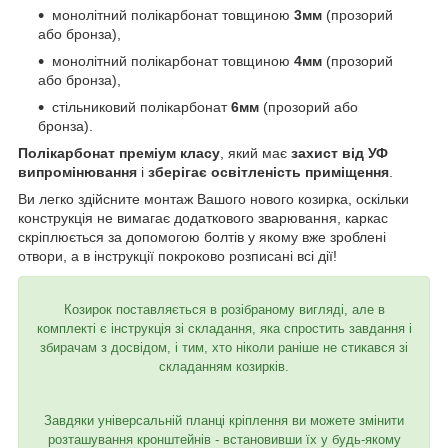
монолітний полікарбонат товщиною
3мм
(прозорий
або бронза),
монолітний полікарбонат товщиною
4мм
(прозорий
або бронза),
стільниковий полікарбонат
6мм
(прозорий або
бронза).
Полікарбонат преміум класу
, який має
захист від УФ
випромінювання
і
зберігає освітленість приміщення
.
Ви легко здійсните монтаж Вашого нового козирка, оскільки
конструкція не вимагає додаткового зварювання, каркас
скріплюється за допомогою болтів у якому вже зроблені
отвори, а в інструкції покроково розписані всі дії!
Козирок поставляється в розібраному вигляді, але в
комплекті є інструкція зі складання, яка спростить завдання і
збирачам з досвідом, і тим, хто ніколи раніше не стикався зі
складанням козирків.
Завдяки універсальній планці кріплення ви можете змінити
розташування кронштейнів - встановивши їх у будь-якому