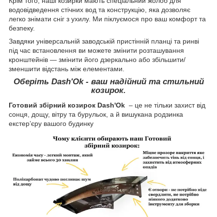
Крім того, наші козирки мають спеціальний жолоб для
водовідведення стічних вод та конструкцію, яка дозволяє
легко знімати сніг з ухилу. Ми піклуємося про ваш комфорт та
безпеку.
Завдяки універсальній заводській пристінній планці та ринві
під час встановлення ви можете змінити розташування
кронштейнів — змінити його дзеркально або збільшити/
зменшити відстань між елементами.
Оберіть Dash'Ok - ваш надійний та стильний
козирок.
Готовий збірний козирок Dash'Ok
– це не тільки захист від
сонця, дощу, вітру та бурульок, а й вишукана родзинка
екстер’єру вашого будинку