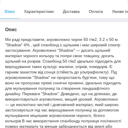
Опис
Характеристики
Доставка
Оплата
Умови п
Опис
Ми раді представити, агроволокно чорне 50 г/м2, 3.2 х 50 м.
"Shadow" 4% , цей спанбонд є щільним і має широкий спектр
застосування. Агроволокно "Shadow" — досить щільний
матеріал чорного кольору та попри свою товщину, досить
щільний на розрив. Спанбонд 50 г/м2 ідеально підходить для
вирощування таких культур: малини, огірків, помідорів. Є
гарним захистом від сонця (стійкість до ультрафіолету). Під
агроволокном "Shadow" не проростають бур'яни, тому що
воно не пропускає прямі сонячні промені, ідеально підходить
для мульчування полуниці та створення ландшафтного
дизайну. Переваги "Shadow": Доведено, що на ділянках, де
використовується агроволокно, вищий урожай. Агроволокно
— це екологічно чистий і довговічний матеріал, який широко
застосовується під час вирощування полуниці за допомогою
мульчування міцнішим агроволокном чорного, білого
кольорів.В час використання спанбонду полуниця посіченості
поверх матеріалу та менше забруднюється від землі або