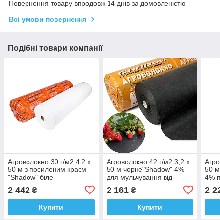
Повернення товару впродовж 14 днів за домовленістю
Всі умови повернення
Подібні товари компанії
Агроволокно 30 г/м2 4.2 х
Агроволокно 42 г/м2 3,2 х
Агро
50 м з посиленим краєм
50 м чорне"Shadow" 4%
50 м
"Shadow" біле
для мульчування від
4% п
агроволокно для теплиць
бур'янів
для 
2 442
2 161
2 2
₴
₴
Купити
Купити