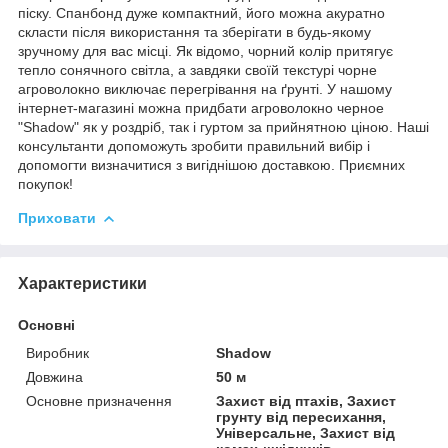
піску. Спанбонд дуже компактний, його можна акуратно
скласти після використання та зберігати в будь-якому
зручному для вас місці. Як відомо, чорний колір притягує
тепло сонячного світла, а завдяки своїй текстурі чорне
агроволокно виключає перегрівання на ґрунті. У нашому
інтернет-магазині можна придбати агроволокно черное
"Shadow" як у роздріб, так і гуртом за прийнятною ціною. Наші
консультанти допоможуть зробити правильний вибір і
допомогти визначитися з вигіднішою доставкою. Приємних
покупок!
Приховати
Характеристики
Основні
Виробник
Shadow
Довжина
50 м
Основне призначення
Захист від птахів, Захист
грунту від пересихання,
Універсальне, Захист від