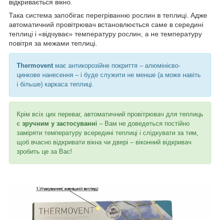
відкривається вікно.
Така система запобігає перегріванню рослин в теплиці. Адже
автоматичний провітрювач встановлюється саме в середині
теплиці і «відчуває» температуру рослин, а не температуру
повітря за межами теплиці.
Тhermovent
має антикорозійне покриття – алюмінієво-
цинкове нанесення – і буде служити не менше (а може навіть
і більше) каркаса теплиці.
Крім всіх цих переваг, автоматичний провітрювач для теплиць
є
зручним у застосуванні
– Вам не доведеться постійно
заміряти температуру всередині теплиці і слідкувати за тим,
щоб вчасно відкривати вікна чи двері – віконний відкривач
зробить це за Вас!