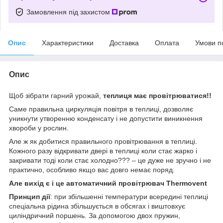
Замовлення під захистом
Опис
Характеристики
Доставка
Оплата
Умови п
Опис
Щоб зібрати гарний урожай,
теплиця має провітрюватися!!
Саме правильна циркуляція повітря в теплиці, дозволяє
уникнути утворенню конденсату і не допустити виникнення
хвороби у рослин.
Але ж як добитися правильного провітрювання в теплиці.
Кожного разу відкривати двері в теплиці коли стає жарко і
закривати тоді коли стає холодно??? – це дуже не зручно і не
практично, особливо якщо вас довго немає поряд.
Але вихід є і це автоматичний провітрювач
Thermovent
Принцип дії
: при збільшенні температури всередині теплиці
спеціальна рідина збільшується в обсягах і виштовхує
циліндричний поршень. За допомогою двох пружин,