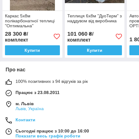
Каркас 5х8м
Теплиця 6х8м "ДуоТерм" з
Авт
полікарбонатної теплиці
наддувом від виробника
пров
"Оптимальна"
OPTI
28 300
101 060
₴/
₴/
1 8
комплект
комплект
Купити
Купити
Про нас
100% позитивних з 94 відгуків за рік
Працює з 23.08.2011
м. Львів
Львів, Україна
Контакти
Сьогодні працює з 10:00 до 16:00
Показати весь графік роботи