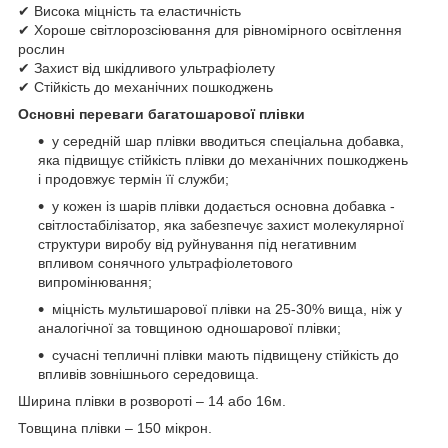
✔ Висока міцність та еластичність
✔ Хороше світлорозсіювання для рівномірного освітлення
рослин
✔ Захист від шкідливого ультрафіолету
✔ Стійкість до механічних пошкоджень
Основні переваги багатошарової плівки
у середній шар плівки вводиться спеціальна добавка,
яка підвищує стійкість плівки до механічних пошкоджень
і продовжує термін її служби;
у кожен із шарів плівки додається основна добавка -
світлостабілізатор, яка забезпечує захист молекулярної
структури виробу від руйнування під негативним
впливом сонячного ультрафіолетового
випромінювання;
міцність мультишарової плівки на 25-30% вища, ніж у
аналогічної за товщиною одношарової плівки;
сучасні тепличні плівки мають підвищену стійкість до
впливів зовнішнього середовища.
Ширина плівки в розвороті – 14 або 16м.
Товщина плівки – 150 мікрон.