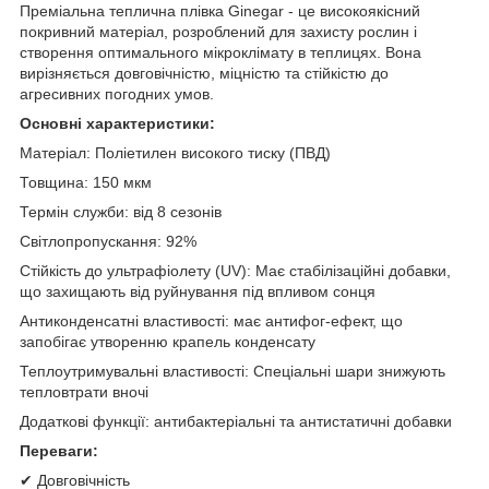
Преміальна теплична плівка Ginegar - це високоякісний
покривний матеріал, розроблений для захисту рослин і
створення оптимального мікроклімату в теплицях. Вона
вирізняється довговічністю, міцністю та стійкістю до
агресивних погодних умов.
Основні характеристики:
Матеріал: Поліетилен високого тиску (ПВД)
Товщина: 150 мкм
Термін служби: від 8 сезонів
Світлопропускання: 92%
Стійкість до ультрафіолету (UV): Має стабілізаційні добавки,
що захищають від руйнування під впливом сонця
Антиконденсатні властивості: має антифог-ефект, що
запобігає утворенню крапель конденсату
Теплоутримувальні властивості: Спеціальні шари знижують
тепловтрати вночі
Додаткові функції: антибактеріальні та антистатичні добавки
Переваги:
✔ Довговічність