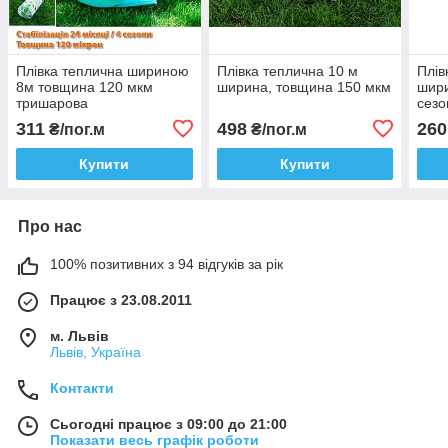
Плівка теплична шириною
Плівка теплична 10 м
Плів
8м товщина 120 мкм
ширина, товщина 150 мкм
шири
тришарова
сезо
311
498
260
₴/пог.м
₴/пог.м
Купити
Купити
Про нас
100% позитивних з 94 відгуків за рік
Працює з 23.08.2011
м. Львів
Львів, Україна
Контакти
Сьогодні працює з 09:00 до 21:00
Показати весь графік роботи