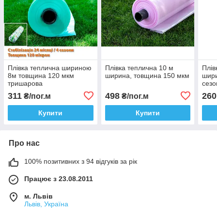
Плівка теплична шириною
Плівка теплична 10 м
Плів
8м товщина 120 мкм
ширина, товщина 150 мкм
шири
тришарова
сезо
311
498
260
₴/пог.м
₴/пог.м
Купити
Купити
Про нас
100% позитивних з 94 відгуків за рік
Працює з 23.08.2011
м. Львів
Львів, Україна