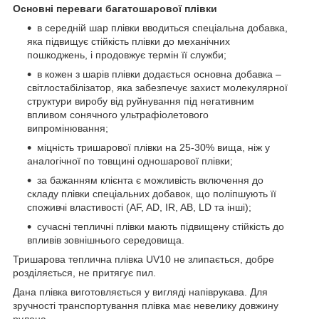
Основні переваги багатошарової плівки
в середній шар плівки вводиться спеціальна добавка,
яка підвищує стійкість плівки до механічних
пошкоджень, і продовжує термін її служби;
в кожен з шарів плівки додається основна добавка –
світлостабілізатор, яка забезпечує захист молекулярної
структури виробу від руйнування під негативним
впливом сонячного ультрафіолетового
випромінювання;
міцність тришарової плівки на 25-30% вища, ніж у
аналогічної по товщині одношарової плівки;
за бажанням клієнта є можливість включення до
складу плівки спеціальних добавок, що поліпшують її
споживчі властивості (AF, AD, IR, AB, LD та інші);
сучасні тепличні плівки мають підвищену стійкість до
впливів зовнішнього середовища.
Тришарова теплична плівка UV10 не злипається, добре
розділяється, не притягує пил.
Дана плівка виготовляється у вигляді напіврукава. Для
зручності транспортування плівка має невелику довжину