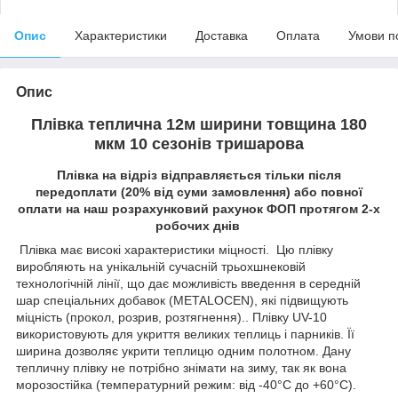
Опис
Характеристики
Доставка
Оплата
Умови п
Опис
Плівка теплична 12м ширини товщина 180
мкм 10 сезонів тришарова
Плівка на відріз відправляється тільки після
передоплати (20% від суми замовлення) або повної
оплати на наш розрахунковий рахунок ФОП протягом 2-х
робочих днів
Плівка має високі характеристики міцності. Цю плівку
виробляють на унікальній сучасній трьохшнековій
технологічній лінії, що дає можливість введення в середній
шар спеціальних добавок (METALOCEN), які підвищують
міцність (прокол, розрив, розтягнення).. Плівку UV-10
використовують для укриття великих теплиць і парників. Її
ширина дозволяє укрити теплицю одним полотном. Дану
тепличну плівку не потрібно знімати на зиму, так як вона
морозостійка (температурний режим: від -40°С до +60°С).