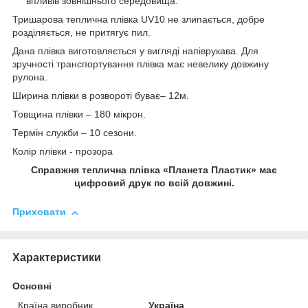
впливів зовнішнього середовища.
Тришарова теплична плівка UV10 не злипається, добре
розділяється, не притягує пил.
Дана плівка виготовляється у вигляді напіврукава. Для
зручності транспортування плівка має невелику довжину
рулона.
Ширина плівки в розвороті буває– 12м.
Товщина плівки – 180 мікрон.
Термін служби – 10 сезони.
Колір плівки - прозора
Справжня теплична плівка «Планета Пластик» має
цифровий друк по всій довжині.
Приховати
Характеристики
Основні
Країна виробник
Україна