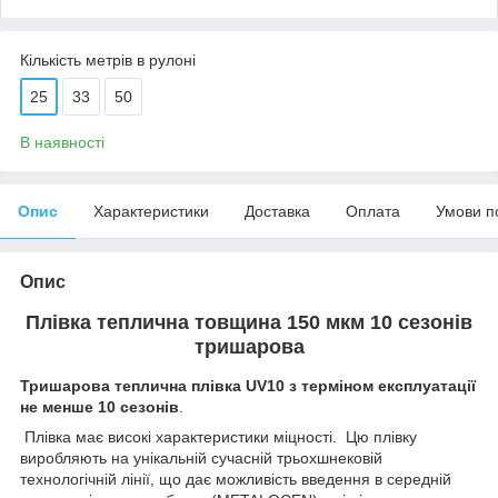
Кількість метрів в рулоні
25
33
50
В наявності
Опис
Характеристики
Доставка
Оплата
Умови п
Опис
Плівка теплична товщина 150 мкм 10 сезонів
тришарова
Тришарова теплична плівка UV10 з терміном експлуатації
не менше 10 сезонів
.
Плівка має високі характеристики міцності. Цю плівку
виробляють на унікальній сучасній трьохшнековій
технологічній лінії, що дає можливість введення в середній