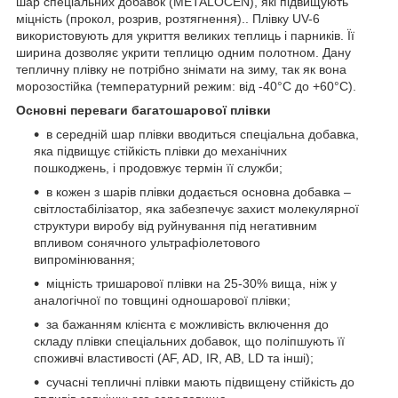
шар спеціальних добавок (METALOCEN), які підвищують
міцність (прокол, розрив, розтягнення).. Плівку UV-6
використовують для укриття великих теплиць і парників. Її
ширина дозволяє укрити теплицю одним полотном. Дану
тепличну плівку не потрібно знімати на зиму, так як вона
морозостійка (температурний режим: від -40°С до +60°С).
Основні переваги багатошарової плівки
в середній шар плівки вводиться спеціальна добавка,
яка підвищує стійкість плівки до механічних
пошкоджень, і продовжує термін її служби;
в кожен з шарів плівки додається основна добавка –
світлостабілізатор, яка забезпечує захист молекулярної
структури виробу від руйнування під негативним
впливом сонячного ультрафіолетового
випромінювання;
міцність тришарової плівки на 25-30% вища, ніж у
аналогічної по товщині одношарової плівки;
за бажанням клієнта є можливість включення до
складу плівки спеціальних добавок, що поліпшують її
споживчі властивості (AF, AD, IR, AB, LD та інші);
сучасні тепличні плівки мають підвищену стійкість до