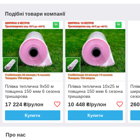
Подібні товари компанії
Плівка теплична 9х50 м
Плівка теплична 10х25 м
Плів
товщина 150 мкм 6 сезона
товщина 150 мкм 6 сезона
шири
тришарова
тришарова
сезо
17 224
10 448
260
₴/рулон
₴/рулон
Купити
Купити
Про нас