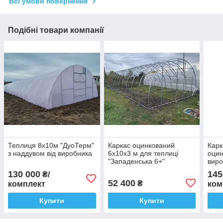
Всі умови повернення
Подібні товари компанії
Теплиця 8х10м "ДуоТерм"
Каркас оцинкований
Карк
з наддувом від виробника
6х10х3 м для теплиці
оцин
"Западенська 6+"
виро
130 000
145
₴/
52 400
₴
комплект
ком
Купити
Купити