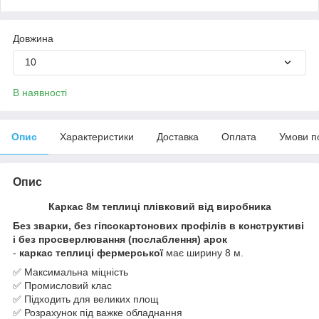
Довжина
10
В наявності
Опис
Характеристики
Доставка
Оплата
Умови п
Опис
Каркас 8м теплиці плівковий від виробника
Без зварки, без гіпсокартонових профілів в конструктиві
і без просверлювання (послаблення) арок
-
каркас
теплиці фермерської
має ширину 8 м.
✅ Максимальна міцність
✅ Промисловий клас
✅ Підходить для великих площ
✅ Розрахунок під важке обладнання