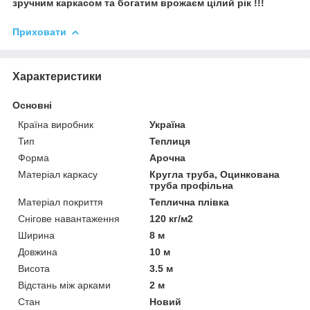
зручним каркасом та богатим врожаєм цілий рік !!!
Приховати
Характеристики
Основні
Країна виробник
Україна
Тип
Теплиця
Форма
Арочна
Матеріал каркасу
Кругла труба, Оцинкована
труба профільна
Матеріал покриття
Теплична плівка
Снігове навантаження
120 кг/м2
Ширина
8 м
Довжина
10 м
Висота
3.5 м
Відстань між арками
2 м
Стан
Новий