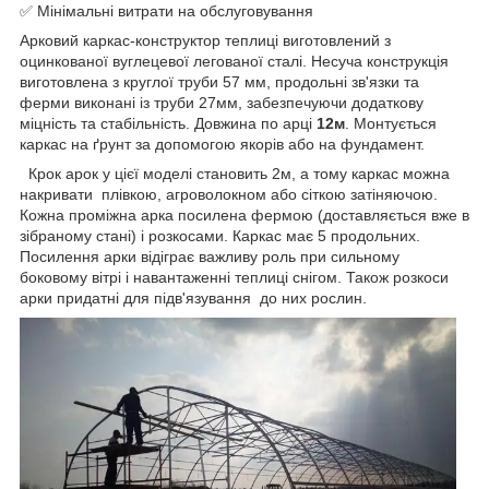
✅ Мінімальні витрати на обслуговування
Арковий каркас-конструктор теплиці виготовлений з
оцинкованої вуглецевої легованої сталі. Несуча конструкція
виготовлена ​​з круглої труби 57 мм, продольні зв'язки та
ферми виконані із труби 27мм, забезпечуючи додаткову
міцність та стабільність. Довжина по арці
12м
.
Монтується
каркас на ґрунт за допомогою якорів або на фундамент.
Крок арок у цієї моделі становить 2м, а тому каркас можна
накривати плівкою, агроволокном або сіткою затіняючою.
Кожна проміжна арка посилена фермою (доставляється вже в
зібраному стані) і розкосами. Каркас має 5 продольних.
Посилення арки відіграє важливу роль при сильному
боковому вітрі і навантаженні теплиці снігом. Також розкоси
арки придатні для підв'язування до них рослин.