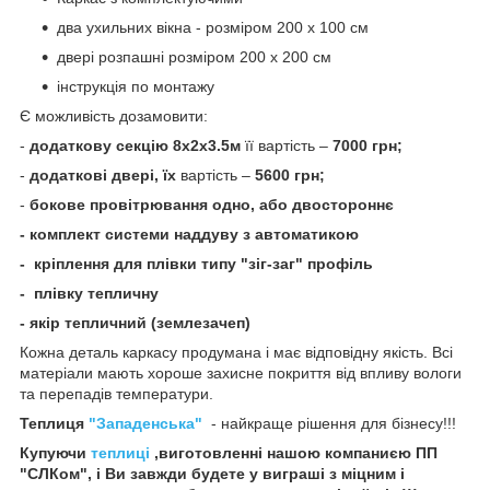
два ухильних вікна - розміром 200 х 100 см
двері розпашні розміром 200 х 200 см
інструкція по монтажу
Є можливість дозамовити:
-
додаткову секцію 8х2х3.5м
її вартість –
7000 грн;
-
додаткові двері, їх
вартість –
5600 грн;
-
бокове провітрювання одно, або двостороннє
- комплект системи наддуву з автоматикою
- кріплення для плівки типу "зіг-заг" профіль
- плівку тепличну
- якір тепличний (землезачеп)
Кожна деталь каркасу продумана і має відповідну якість. Всі
матеріали мають хороше захисне покриття від впливу вологи
та перепадів температури.
Теплиця
"Западенська"
- найкраще рішення для бізнесу!!!
Купуючи
теплиці
,виготовленні нашою компаниєю ПП
"СЛКом", і Ви завжди будете у виграші з міцним і