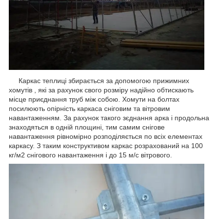
Каркас теплиці збирається за допомогою прижимних
хомутів , які за рахунок свого розміру надійно обтискають
місце приєднання труб між собою. Хомути на болтах
посилюють опірність каркаса сніговим та вітровим
навантаженням. За рахунок такого зєднання арка і продольна
знаходяться в одній площині, тим самим снігове
навантаження рівномірно розподіляється по всіх елементах
каркасу. З таким конструктивом каркас розрахований на 100
кг/м2 снігового навантаження і до 15 м/с вітрового.