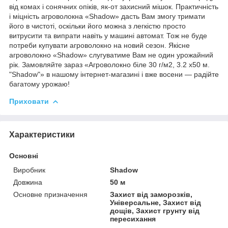
від комах і сонячних опіків, як-от захисний мішок. Практичність
і міцність агроволокна «Shadow» дасть Вам змогу тримати
його в чистоті, оскільки його можна з легкістю просто
витрусити та випрати навіть у машині автомат. Тож не буде
потреби купувати агроволокно на новий сезон. Якісне
агроволокно «Shadow» слугуватиме Вам не один урожайний
рік. Замовляйте зараз «Агроволокно біле 30 г/м2, 3.2 х50 м.
"Shadow"» в нашому інтернет-магазині і вже восени — радійте
багатому урожаю!
Приховати
Характеристики
Основні
Виробник
Shadow
Довжина
50 м
Основне призначення
Захист від заморозків,
Універсальне, Захист від
дощів, Захист грунту від
пересихання