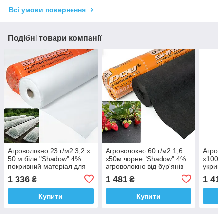
Всі умови повернення
Подібні товари компанії
Агроволокно 23 г/м2 3,2 х
Агроволокно 60 г/м2 1,6
Агро
50 м біле "Shadow" 4%
х50м чорне "Shadow" 4%
х100
покривний матеріал для
агроволокно від бур'янів
укри
городу
бур'
1 336
1 481
1 4
₴
₴
Купити
Купити