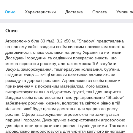
Опис
Характеристики
Доставка
Оплата
Умови п
Опис
Агроволокно біле 30 г/м2, 3.2 х50 м. "Shadow" представлена
на нашому сайті, завдяки своїм високим показникам якості та
довговічності, стійко оселився на ринку України та не тільки.
Досвідчені городники та садівники прекрасно знають, що
можна виростити рослину, але також можна її й загубити.
Засуха, заморожування, температурні коливання, бур'яни,
шкідники тощо — всі ці чинники негативно впливають на
розсаду та дорослі рослини. Агроволокно за своїм прямим
призначенням є покривним матеріалом. Його можна
використовувати як на відкритому ґрунті, так і для накриття .
Завдяки своїм властивостям і текстурі агроволокно "Shadow"
забезпечує рослини киснем, вологою та світлом рівно в тій
кількості, якої буде цілком достатньо для здорового росту
рослин. Сфера застосування агроволокна не закінчується
парцем і городом. Дуже зручно використовувати агроволокно
для підготовки декоративних рослин і кущів до зими. Так само
агроволокно використовують для укриття квітучого винограду