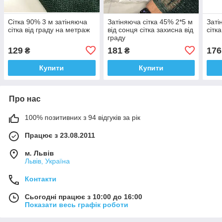
Сітка 90% 3 м затіняюча
Затіняюча сітка 45% 2*5 м
Заті
сітка від граду на метраж
від сонця сітка захисна від
сітк
граду
129
181
176
₴
₴
Купити
Купити
Про нас
100% позитивних з 94 відгуків за рік
Працює з 23.08.2011
м. Львів
Львів, Україна
Контакти
Сьогодні працює з 10:00 до 16:00
Показати весь графік роботи