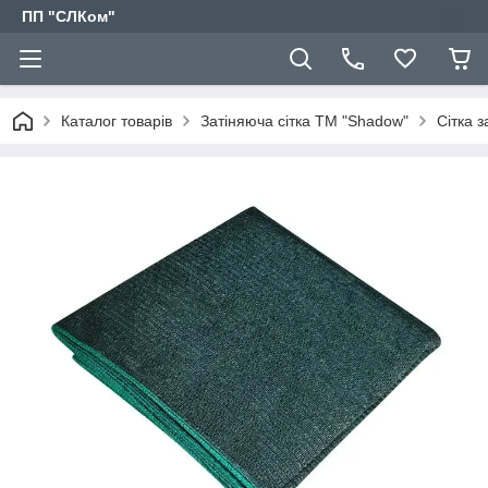
ПП "СЛКом"
Каталог товарів
Затіняюча сітка ТМ "Shadow"
Сітка 