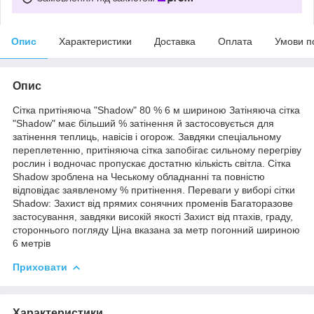
Опис
Характеристики
Доставка
Оплата
Умови п
Опис
Сітка притіняюча "Shadow" 80 % 6 м шириною Затіняюча сітка
"Shadow" має більший % затінення й застосовується для
затінення теплиць, навісів і огорож. Завдяки спеціальному
переплетенню, притіняюча сітка запобігає сильному перегріву
рослин і водночас пропускає достатню кількість світла. Сітка
Shadow зроблена на Чеському обладнанні та повністю
відповідає заявленому % притінення. Переваги у виборі сітки
Shadow: Захист від прямих сонячних променів Багаторазове
застосування, завдяки високій якості Захист від птахів, граду,
стороннього погляду Ціна вказана за метр погонний шириною
6 метрів
Приховати
Характеристики