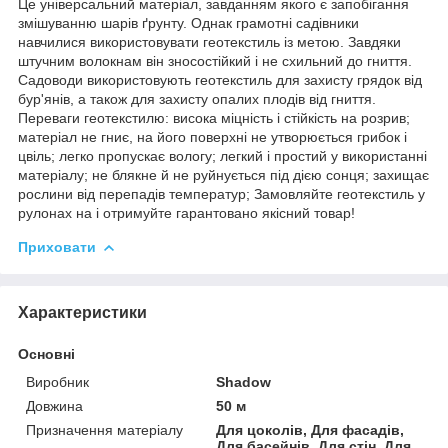
Це універсальний матеріал, завданням якого є запобігання
змішуванню шарів ґрунту. Однак грамотні садівники
навчилися використовувати геотекстиль із метою. Завдяки
штучним волокнам він зносостійкий і не схильний до гниття.
Садоводи використовують геотекстиль для захисту грядок від
бур'янів, а також для захисту опалих плодів від гниття.
Переваги геотекстилю: висока міцність і стійкість на розрив;
матеріал не гниє, на його поверхні не утворюється грибок і
цвіль; легко пропускає вологу; легкий і простий у використанні
матеріалу; не блякне й не руйнується під дією сонця; захищає
рослини від перепадів температур; Замовляйте геотекстиль у
рулонах на і отримуйте гарантовано якісний товар!
Приховати
Характеристики
Основні
Виробник
Shadow
Довжина
50 м
Призначення матеріалу
Для цоколів, Для фасадів,
Для басейнів, Для стін, Для