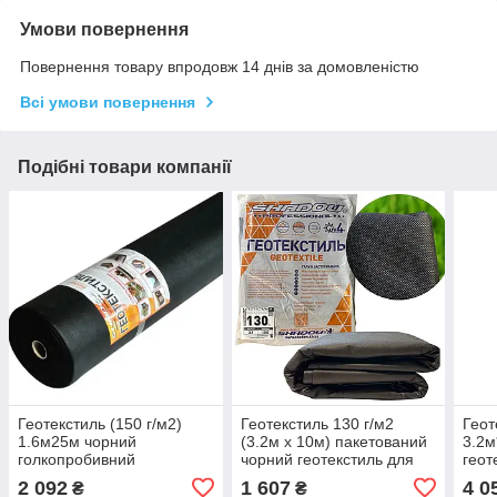
Умови повернення
Повернення товару впродовж 14 днів за домовленістю
Всі умови повернення
Подібні товари компанії
Геотекстиль (150 г/м2)
Геотекстиль 130 г/м2
Геот
1.6м25м чорний
(3.2м х 10м) пакетований
3.2м
голкопробивний
чорний геотекстиль для
геот
геотекстиль
дороги
2 092
1 607
4 0
₴
₴