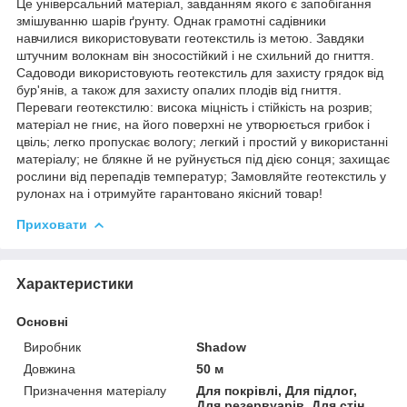
Це універсальний матеріал, завданням якого є запобігання
змішуванню шарів ґрунту. Однак грамотні садівники
навчилися використовувати геотекстиль із метою. Завдяки
штучним волокнам він зносостійкий і не схильний до гниття.
Садоводи використовують геотекстиль для захисту грядок від
бур'янів, а також для захисту опалих плодів від гниття.
Переваги геотекстилю: висока міцність і стійкість на розрив;
матеріал не гниє, на його поверхні не утворюється грибок і
цвіль; легко пропускає вологу; легкий і простий у використанні
матеріалу; не блякне й не руйнується під дією сонця; захищає
рослини від перепадів температур; Замовляйте геотекстиль у
рулонах на і отримуйте гарантовано якісний товар!
Приховати
Характеристики
Основні
Виробник
Shadow
Довжина
50 м
Призначення матеріалу
Для покрівлі, Для підлог,
Для резервуарів, Для стін,