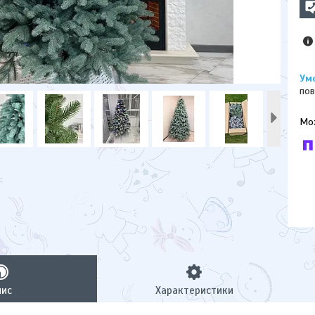
пов
У к
буд
пис
Характеристики