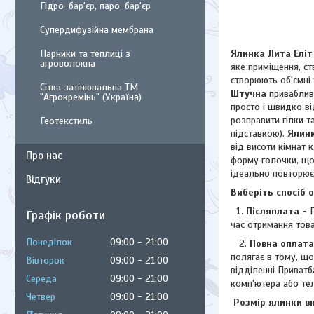
Гідро-бар'єр, паро-бар'єр
Супердифузійна мембрана
Ялинка Лита Елі
Парники та теплиці з
агроволокна
яке приміщення, ст
створюють об'ємні т
Сітка затінювальна ТМ
Штучна
приваблива
"Агрокремінь" (Україна)
просто і швидко ві
розправити гілки т
Геотекстиль
підставкою).
Ялинк
від висоти кімнат 
Про нас
форму голочки, що 
ідеально повторює
Відгуки
Виберіть спосіб 
1. Післяплата
- П
Графік роботи
час отримання това
Понеділок
09:00
21:00
2.
Повна оплата
полягає в тому, щ
Вівторок
09:00
21:00
відділенні Приватб
Середа
09:00
21:00
комп'ютера або те
Четвер
09:00
21:00
Розмір ялинки вк