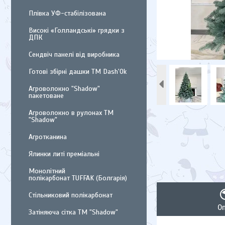
Плівка УФ-стабілізована
Високі «Голландські» грядки з
ДПК
Сендвіч панелі від виробника
Готові збірні дашки ТМ Dash'Ok
Агроволокно "Shadow"
пакетоване
Агроволокно в рулонах ТМ
"Shadow"
Агротканина
Ялинки литі преміальні
Монолітний
полікарбонат TUFFAK (Болгарія)
Стільниковий полікарбонат
О
Затіняюча сітка ТМ "Shadow"