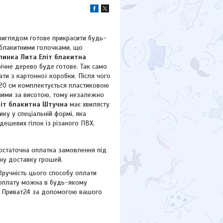
виглядом готове прикрасити будь-
о-блакитними голочками, що
линка Лита Еліт блакитна
ічне дерево буде готове. Так само
ати з картонної коробки. Після чого
 120 см комплектується пластиковою
зними за висотою, тому незалежно
літ блакитна Штучна
має хвилясту
ку у спеціальній формі, яка
дешевих гілок із різаного ПВХ.
остаточна оплатка замовлення під
тну доставку грошей.
Зручність цього способу оплати
 оплату можна в будь-якому
ему Приват24 за допомогою вашого