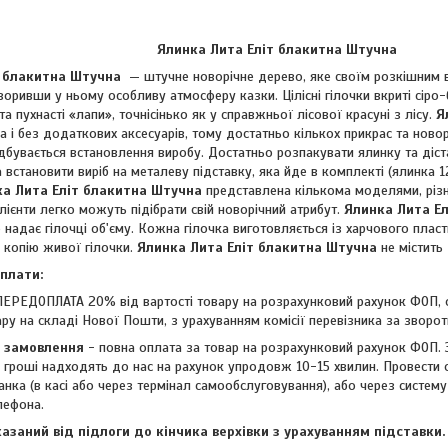
Ялинка Лита Еліт блакитна Штучна
т блакитна Штучна
—
штучне новорічне дерево, яке своїм розкішним 
воривши у ньому особливу атмосферу казки. Цілісні гілочки вкриті сір
а пухнасті «лапи», точнісінько як у справжньої лісової красуні з лісу.
Я
 і без додаткових аксесуарів, тому достатньо кількох прикрас та новор
дбувається встановлення виробу. Достатньо розпакувати ялинку та діст
а встановити виріб на металеву підставку, яка йде в комплекті (ялинка
а Лита Еліт блакитна Штучна
представлена ​​кількома моделями, рі
клієнти легко можуть підібрати свій новорічний атрибут.
Ялинка Лита Е
надає гілочці об'єму. Кожна гілочка виготовляється із харчового пласти
 копію живої гілочки.
Ялинка Лита Еліт блакитна Штучна
не містить 
оплати:
ЕРЕДОПЛАТА 20% від вартості товару на розрахунковий рахунок ФОП, 
ру на складі Нової Пошти, з урахуванням комісії перевізника за зворо
 замовлення
- повна оплата за товар на розрахунковий рахунок ФОП. 
о гроші надходять до нас на рахунок упродовж 10-15 хвилин. Провести
анка (в касі або через термінал самообслуговування), або через сист
лефона.
азаний від підлоги до кінчика верхівки з урахуванням підставки.