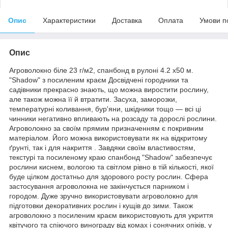
Опис
Характеристики
Доставка
Оплата
Умови п
Опис
Агроволокно біле 23 г/м2, спанбонд в рулоні 4.2 х50 м.
"Shadow" з посиленим краєм Досвідчені городники та
садівники прекрасно знають, що можна виростити рослину,
але також можна її й втратити. Засуха, заморозки,
температурні коливання, бур'яни, шкідники тощо — всі ці
чинники негативно впливають на розсаду та дорослі рослини.
Агроволокно за своїм прямим призначенням є покривним
матеріалом. Його можна використовувати як на відкритому
ґрунті, так і для накриття . Завдяки своїм властивостям,
текстурі та посиленому краю спанбонд "Shadow" забезпечує
рослини киснем, вологою та світлом рівно в тій кількості, якої
буде цілком достатньо для здорового росту рослин. Сфера
застосування агроволокна не закінчується парником і
городом. Дуже зручно використовувати агроволокно для
підготовки декоративних рослин і кущів до зими. Також
агроволокно з посиленим краєм використовують для укриття
квітучого та спіючого винограду від комах і сонячних опіків, у