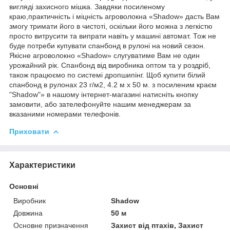
вигляді захисного мішка. Завдяки посиленому
краю,практичність і міцність агроволокна «Shadow» дасть Вам
змогу тримати його в чистоті, оскільки його можна з легкістю
просто витрусити та випрати навіть у машині автомат. Тож не
буде потреби купувати спанбонд в рулоні на новий сезон.
Якісне агроволокно «Shadow» слугуватиме Вам не один
урожайний рік. Спанбонд від виробника оптом та у роздріб,
також працюємо по системі дропшипінг. Щоб купити білий
спанбонд в рулонах 23 г/м2, 4.2 м х 50 м. з посиленим краєм
"Shadow"» в нашому інтернет-магазині натисніть кнопку
замовити, або зателефонуйте нашим менеджерам за
вказаними номерами телефонів.
Приховати
Характеристики
Основні
Виробник
Shadow
Довжина
50 м
Основне призначення
Захист від птахів, Захист