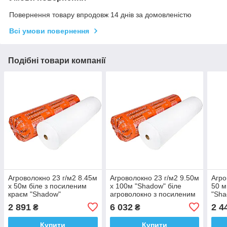
Повернення товару впродовж 14 днів за домовленістю
Всі умови повернення
Подібні товари компанії
Агроволокно 23 г/м2 8.45м
Агроволокно 23 г/м2 9.50м
Агро
х 50м біле з посиленим
х 100м "Shadow" біле
50 м
краєм "Shadow"
агроволокно з посиленим
"Sha
агроволокно для полуниці
краєм для парника
агро
2 891
6 032
2 4
₴
₴
Купити
Купити