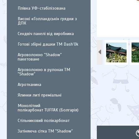
Плівка УФ-стабілізована
Високі «Голландські» грядки з
ДПК
Сендвіч панелі від виробника
Готові збірні дашки ТМ Dash'Ok
Агроволокно "Shadow"
пакетоване
Агроволокно в рулонах ТМ
"Shadow"
Агротканина
Ялинки литі преміальні
Монолітний
полікарбонат TUFFAK (Болгарія)
Стільниковий полікарбонат
Затіняюча сітка ТМ "Shadow"