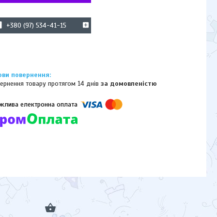
+380 (97) 534-41-15
ернення товару протягом 14 днів
за домовленістю
омпанії підключені електронні платежі. Тепер ви можете купити
ь-який товар не покидаючи сайту.