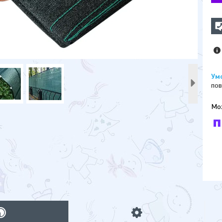
пов
У к
буд