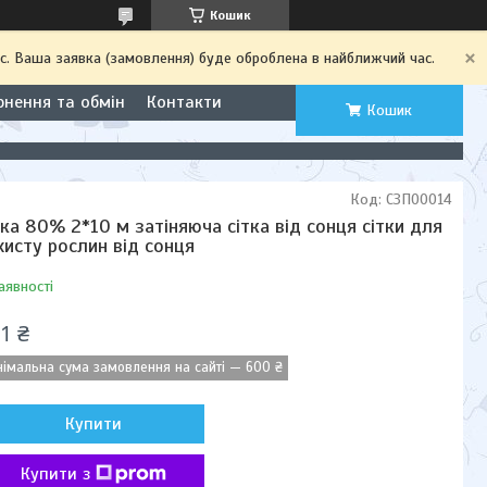
Кошик
с. Ваша заявка (замовлення) буде оброблена в найближчий час.
рнення та обмін
Контакти
Кошик
Код:
СЗП00014
тка 80% 2*10 м затіняюча сітка від сонця сітки для
хисту рослин від сонця
аявності
1 ₴
німальна сума замовлення на сайті — 600 ₴
Купити
Купити з