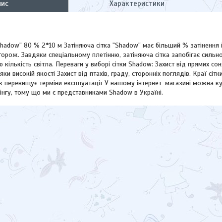
пис
Характеристики
Shadow" 80 % 2*10 м Затіняюча сітка "Shadow" має більший % затінення 
 огорож. Завдяки спеціальному плетінню, затіняюча сітка запобігає сильн
 кількість світла. Переваги у виборі сітки Shadow: Захист від прямих с
яки високій якості Захист від птахів, граду, сторонніх поглядів. Краї с
к перевищує терміни експлуатації У нашому інтернет-магазині можна к
нгу, тому що ми є представниками Shadow в Україні.