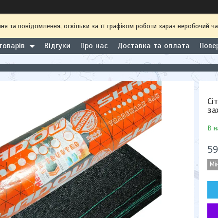
 та повідомлення, оскільки за її графіком роботи зараз неробочий ча
товарів
Відгуки
Про нас
Доставка та оплата
Пове
Сі
за
В н
59
Мі