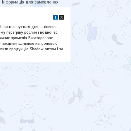
Інформація для замовлення
й застосовується для затінення
ому перегріву рослин і водночас
онячних променів Багаторазове
ітки посилені щільною капроновою
упити продукцію Shadow оптом і за