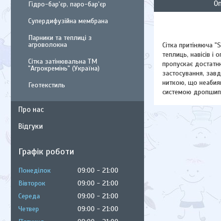
О
Гідро-бар'єр, паро-бар'єр
Супердифузійна мембрана
Парники та теплиці з
агроволокна
Сітка притіняюча "
теплиць, навісів і
Сітка затінювальна ТМ
пропускає достатню
"Агрокремінь" (Україна)
застосування, завд
ниткою, що неабия
Геотекстиль
системою дропшипі
Про нас
Відгуки
Графік роботи
Понеділок
09:00
21:00
Вівторок
09:00
21:00
Середа
09:00
21:00
Четвер
09:00
21:00