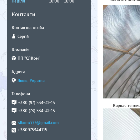
Неділя
10:00
16:00
Контакти
Сергій
ПП "СЛКом"
Львів, Україна
+380 (97) 534-41-15
Каркас теплиці мо
+380 (73) 534-41-15
slkom7777@gmail.com
+380975344115