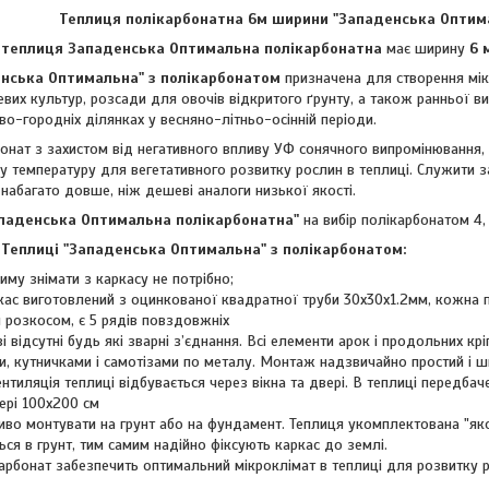
Теплиця полікарбонатна 6м ширини "Западенська Опти
теплиця Западенська Оптимальна полікарбонатна
має ширину
6 
нська Оптимальна" з полікарбонатом
призначена для створення мік
их культур, розсади для овочів відкритого ґрунту, а також ранньої виг
во-городніх ділянках у весняно-літньо-осінній періоди.
ат з захистом від негативного впливу УФ сонячного випромінювання, а
ну температуру для вегетативного розвитку рослин в теплиці. Служити 
набагато довше, ніж дешеві аналоги низької якості.
паденська Оптимальна полікарбонатна"
на вибір полікарбонатом 4,
 Теплиці "Западенська Оптимальна" з полікарбонатом:
иму знімати з каркасу не потрібно;
кас виготовлений з оцинкованої квадратної труби 30х30х1.2мм, кожна 
 розкосом, є 5 рядів повздовжніх
і відсутні будь які зварні з’єднання. Всі елементи арок і продольних к
, кутничками і самотізами по металу. Монтаж надзвичайно простий і шв
тиляція теплиці відбувається через вікна та двері. В теплиці передбач
ері 100х200 см
во монтувати на грунт або на фундамент. Теплиця укомплектована "яко
ься в грунт, тим самим надійно фіксують каркас до землі.
карбонат забезпечить оптимальний мікроклімат в теплиці для розвитку 
.