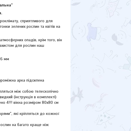
мальна"
м.
роклімату, сприятливого для
онки зелених рослин та квітів на
тмосферних опадів, крім того, він
захистом для рослин наш
 6 мм
проміжна арка підсилена
ріпляться між собою телескопічно
идкий (інструкція в комплекті)
ено 4!!! вікна розміром 80х80 см
рями", які кріпляться до кожної
рослин на багато краще ніж