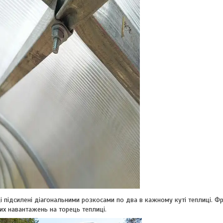
підсилені діагональними розкосами по два в кажному куті теплиці. Ф
их навантажень на торець теплиці.