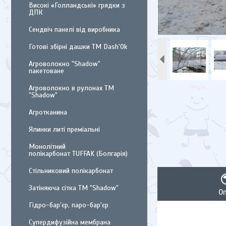
Високі «Голландські» грядки з
ДПК
Сендвіч панелі від виробника
Готові збірні дашки ТМ Dash'Ok
Агроволокно "Shadow"
пакетоване
Агроволокно в рулонах ТМ
"Shadow"
Агротканина
Ялинки литі преміальні
Монолітний
полікарбонат TUFFAK (Болгарія)
Стільниковий полікарбонат
Затіняюча сітка ТМ "Shadow"
О
Гідро-бар'єр, паро-бар'єр
Супердифузійна мембрана