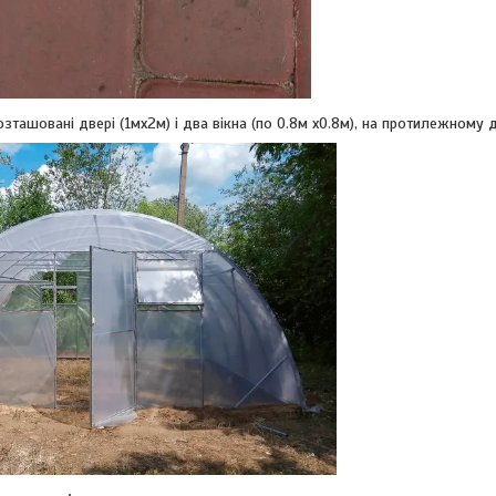
зташовані двері (1мх2м) і два вікна (по 0.8м х0.8м), на протилежному д