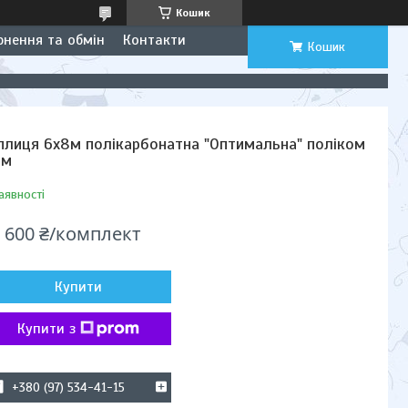
Кошик
рнення та обмін
Контакти
Кошик
плиця 6х8м полікарбонатна "Оптимальна" поліком
мм
аявності
 600 ₴/комплект
Купити
Купити з
+380 (97) 534-41-15