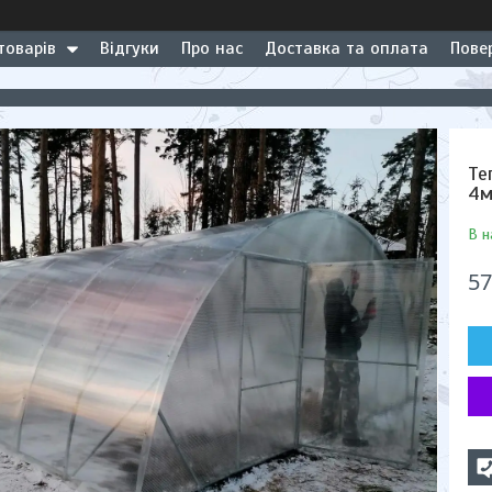
товарів
Відгуки
Про нас
Доставка та оплата
Пове
Те
4
В н
57