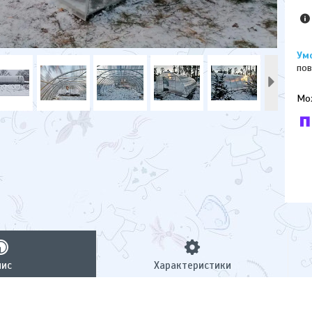
пов
У к
буд
пис
Характеристики