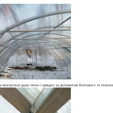
нтується дуже легко і швидко за допомогою болтового та телескопі