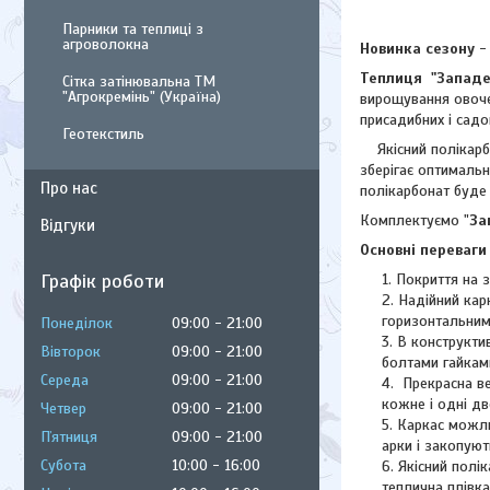
Парники та теплиці з
агроволокна
Новинка сезону
-
Теплиця "Западе
Сітка затінювальна ТМ
"Агрокремінь" (Україна)
вирощування овочев
присадибних і садо
Геотекстиль
Якісний полікарбон
зберігає оптималь
Про нас
полікарбонат буде 
Комплектуємо "
За
Відгуки
Основні переваги
Графік роботи
Покриття на з
Надійний кар
горизонтальним
Понеділок
09:00
21:00
В конструктив
Вівторок
09:00
21:00
болтами гайками
Середа
09:00
21:00
Прекрасна вен
кожне і одні дв
Четвер
09:00
21:00
Каркас можли
Пʼятниця
09:00
21:00
арки і закопуют
Субота
10:00
16:00
Якісний полі
теплична плівка