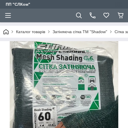
ПП "СЛКом"
Каталог товарів
Затіняюча сітка ТМ "Shadow"
Сітка 