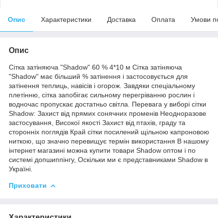
Опис
Характеристики
Доставка
Оплата
Умови п
Опис
Сітка затіняюча "Shadow" 60 % 4*10 м Сітка затіняюча
"Shadow" має більший % затінення і застосовується для
затінення теплиць, навісів і огорож. Завдяки спеціальному
плетінню, сітка запобігає сильному перегріванню рослин і
водночас пропускає достатньо світла. Перевага у виборі сітки
Shadow: Захист від прямих сонячних променів Неодноразове
застосування, Високої якості Захист від птахів, граду та
сторонніх поглядів Край сітки посилений щільною капроновою
ниткою, що значно перевищує термін використання В нашому
інтернет магазині можна купити товари Shadow оптом і по
системі допшиппінгу, Оскільки ми є представниками Shadow в
Україні.
Приховати
Характеристики