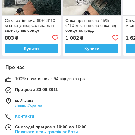
Сітка затіняюча 60% 3*10
Сітка притіняюча 45%
Сітк
м сітка універсальна для
6*10 м затіняюча сітка від
м сі
захисту від сонця
сонця та граду
803
1 082
1 6
₴
₴
Купити
Купити
Про нас
100% позитивних з 94 відгуків за рік
Працює з 23.08.2011
м. Львів
Львів, Україна
Контакти
Сьогодні працює з 10:00 до 16:00
Показати весь графік роботи