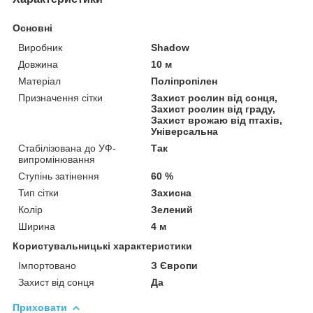
Основні
Виробник
Shadow
Довжина
10 м
Матеріал
Поліпропілен
Призначення сітки
Захист рослин від сонця,
Захист рослин від граду,
Захист врожаю від птахів,
Універсальна
Стабілізована до УФ-
Так
випромінювання
Ступінь затінення
60 %
Тип сітки
Захисна
Колір
Зелений
Ширина
4 м
Користувальницькі характеристики
Імпортовано
З Європи
Захист від сонця
Да
Приховати