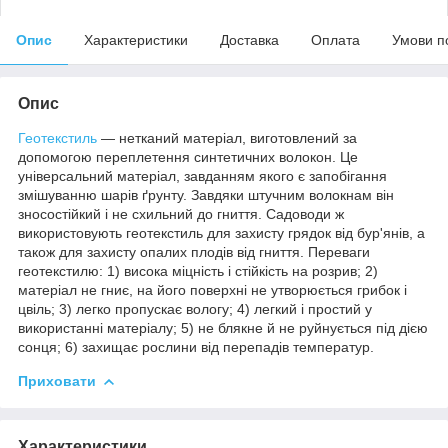
Опис
Характеристики
Доставка
Оплата
Умови п
Опис
Геотекстиль
— нетканий матеріал, виготовлений за
допомогою переплетення синтетичних волокон. Це
універсальний матеріал, завданням якого є запобігання
змішуванню шарів ґрунту. Завдяки штучним волокнам він
зносостійкий і не схильний до гниття. Садоводи ж
використовують геотекстиль для захисту грядок від бур'янів, а
також для захисту опалих плодів від гниття. Переваги
геотекстилю: 1) висока міцність і стійкість на розрив; 2)
матеріал не гниє, на його поверхні не утворюється грибок і
цвіль; 3) легко пропускає вологу; 4) легкий і простий у
використанні матеріалу; 5) не блякне й не руйнується під дією
сонця; 6) захищає рослини від перепадів температур.
Приховати
Характеристики