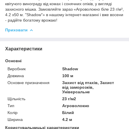
квітучого винограду від комах і сонячних опіків, у вигляді
захисного мішка. Замовляйте зараз «Агроволокно біле 23 г/м²,
4.2 х50 м. "Shadow"» в нашому інтернет-магазині і вже восени
- радійте богатому врожаю!
Приховати
Характеристики
Основні
Виробник
Shadow
Довжина
100 м
Основне призначення
Захист від птахів, Захист
від заморозків,
Універсальне
Щільність
23 г/м2
Тип
Агроволокно
Колір
Білий
Ширина
4.2 м
Користувальницькі характеристики