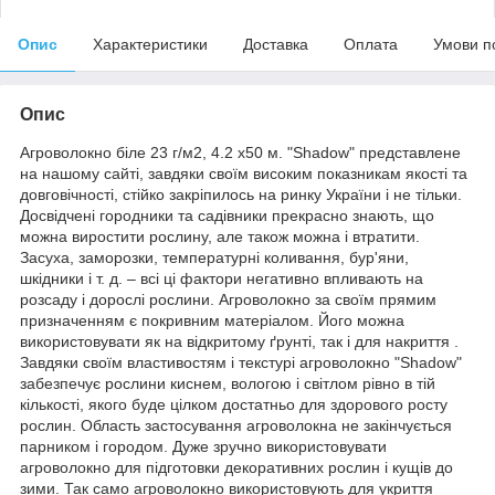
Опис
Характеристики
Доставка
Оплата
Умови п
Опис
Агроволокно біле 23 г/м2, 4.2 х50 м. "Shadow" представлене
на нашому сайті, завдяки своїм високим показникам якості та
довговічності, стійко закріпилось на ринку України і не тільки.
Досвідчені городники та садівники прекрасно знають, що
можна виростити рослину, але також можна і втратити.
Засуха, заморозки, температурні коливання, бур'яни,
шкідники і т. д. – всі ці фактори негативно впливають на
розсаду і дорослі рослини. Агроволокно за своїм прямим
призначенням є покривним матеріалом. Його можна
використовувати як на відкритому ґрунті, так і для накриття .
Завдяки своїм властивостям і текстурі агроволокно "Shadow"
забезпечує рослини киснем, вологою і світлом рівно в тій
кількості, якого буде цілком достатньо для здорового росту
рослин. Область застосування агроволокна не закінчується
парником і городом. Дуже зручно використовувати
агроволокно для підготовки декоративних рослин і кущів до
зими. Так само агроволокно використовують для укриття