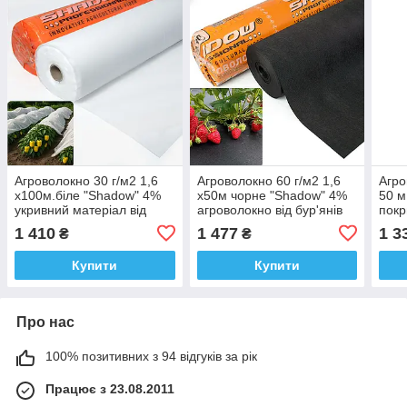
Агроволокно 30 г/м2 1,6
Агроволокно 60 г/м2 1,6
Агро
х100м.біле "Shadow" 4%
х50м чорне "Shadow" 4%
50 м
укривний матеріал від
агроволокно від бур'янів
покр
бур'яну
горо
1 410
1 477
1 3
₴
₴
Купити
Купити
Про нас
100% позитивних з 94 відгуків за рік
Працює з 23.08.2011