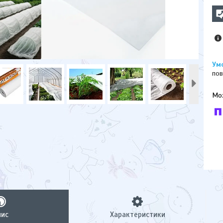
пов
У к
буд
пис
Характеристики