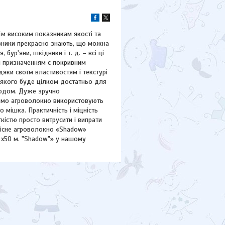
їм високим показникам якості та
адівники прекрасно знають, що можна
бур'яни, шкідники і т. д. – всі ці
м призначенням є покривним
дяки своїм властивостям і текстурі
, якого буде цілком достатньо для
ородом. Дуже зручно
само агроволокно використовують
о мішка. Практичність і міцність
кістю просто витрусити і випрати
Якісне агроволокно «Shadow»
 х50 м. "Shadow"» у нашому