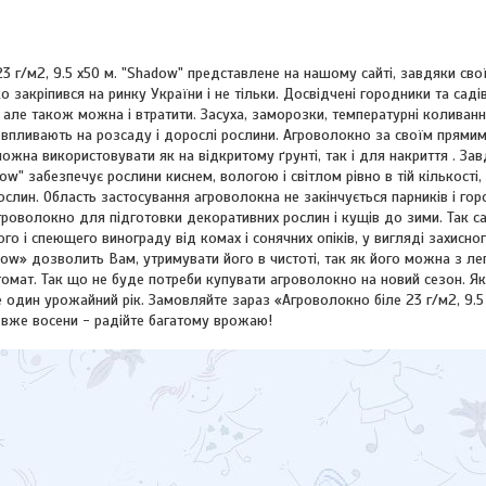
3 г/м2, 9.5 х50 м. "Shadow" представлене на нашому сайті, завдяки сво
йко закріпився на ринку України і не тільки. Досвідчені городники та с
але також можна і втратити. Засуха, заморозки, температурні коливання, 
 впливають на розсаду і дорослі рослини. Агроволокно за своїм прями
ожна використовувати як на відкритому ґрунті, так і для накриття . Зав
w" забезпечує рослини киснем, вологою і світлом рівно в тій кількості
слин. Область застосування агроволокна не закінчується парників і г
гроволокно для підготовки декоративних рослин і кущів до зими. Так 
го і спеющего винограду від комах і сонячних опіків, у вигляді захисног
w» дозволить Вам, утримувати його в чистоті, так як його можна з лег
томат. Так що не буде потреби купувати агроволокно на новий сезон. 
 один урожайний рік. Замовляйте зараз «Агроволокно біле 23 г/м2, 9.5
і вже восени - радійте багатому врожаю!