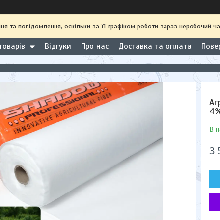
 та повідомлення, оскільки за її графіком роботи зараз неробочий ча
товарів
Відгуки
Про нас
Доставка та оплата
Пове
Аг
4%
В н
3 