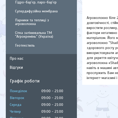
Гідро-бар'єр, паро-бар'єр
Супердифузійна мембрана
Агроволокно біле 2
Парники та теплиці з
довговічності, сті
агроволокна
виростити рослину, 
фактори негативно
Сітка затінювальна ТМ
"Агрокремінь" (Україна)
матеріалом. Його м
агроволокно "Shado
Геотекстиль
здорового росту ро
використовувати а
для укриття квітучо
Про нас
агроволокна «Shado
Відгуки
навіть в машині ав
прослужить Вам не
інтернет-магазині 
Графік роботи
Понеділок
09:00
21:00
Вівторок
09:00
21:00
Середа
09:00
21:00
Четвер
09:00
21:00