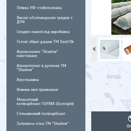
Плівка УФ-стабілізована
Високі «Голландські» грядки з
ДПК
Сендвіч панелі від виробника
Готові збірні дашки ТМ Dash'Ok
Агроволокно "Shadow"
пакетоване
Агроволокно в рулонах ТМ
"Shadow"
Агротканина
Ялинки литі преміальні
Монолітний
полікарбонат TUFFAK (Болгарія)
Стільниковий полікарбонат
Затіняюча сітка ТМ "Shadow"
О