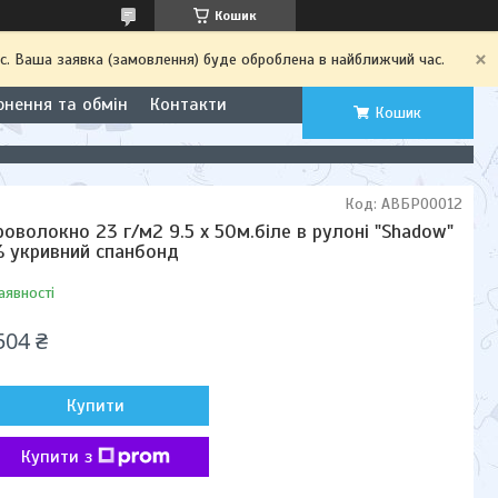
Кошик
с. Ваша заявка (замовлення) буде оброблена в найближчий час.
рнення та обмін
Контакти
Кошик
Код:
АВБР00012
роволокно 23 г/м2 9.5 х 50м.біле в рулоні "Shadow"
 укривний спанбонд
аявності
504 ₴
Купити
Купити з