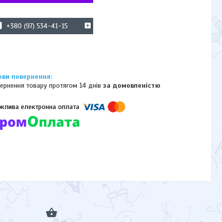
+380 (97) 534-41-15
ернення товару протягом 14 днів
за домовленістю
омпанії підключені електронні платежі. Тепер ви можете купити
ь-який товар не покидаючи сайту.