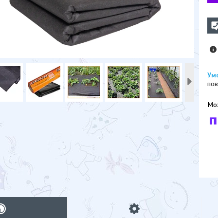
пов
У к
буд