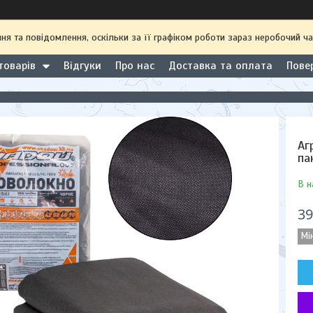
 та повідомлення, оскільки за її графіком роботи зараз неробочий ча
товарів
Відгуки
Про нас
Доставка та оплата
Пове
Аг
па
В н
39
Мі