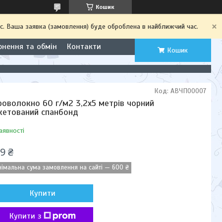
Кошик
с. Ваша заявка (замовлення) буде оброблена в найближчий час.
рнення та обмін
Контакти
Кошик
Код:
АВЧП00007
роволокно 60 г/м2 3,2х5 метрів чорний
кетований спанбонд
аявності
9 ₴
німальна сума замовлення на сайті — 600 ₴
Купити
Купити з