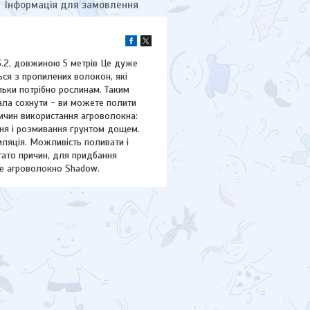
Інформація для замовлення
3.2, довжиною 5 метрів Це дуже
ся з пропилених волокон, які
кільки потрібно рослинам. Таким
ала сохнути - ви можете полити
ричин використання агроволокна:
ння і розмивання ґрунтом дощем.
нтиляція. Можливість поливати і
агато причин, для придбання
не агроволокно Shadow.