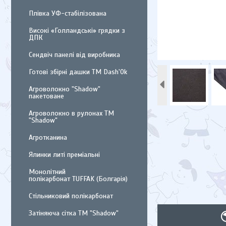
Плівка УФ-стабілізована
Високі «Голландські» грядки з
ДПК
Сендвіч панелі від виробника
Готові збірні дашки ТМ Dash'Ok
Агроволокно "Shadow"
пакетоване
Агроволокно в рулонах ТМ
"Shadow"
Агротканина
Ялинки литі преміальні
Монолітний
полікарбонат TUFFAK (Болгарія)
Стільниковий полікарбонат
Затіняюча сітка ТМ "Shadow"