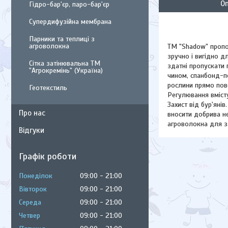
О
Гідро-бар'єр, паро-бар'єр
Супердифузійна мембрана
Парники та теплиці з
агроволокна
ТМ "Shadow" пропо
зручно і вигідно д
Сітка затінювальна ТМ
здатні пропускати п
"Агрокремінь" (Україна)
чином, спанбонд-п
рослини прямо пове
Геотекстиль
Регулювання вмісту
Захист від бур'янів
Про нас
вносити добрива не
агроволокна для з
Відгуки
Графік роботи
Понеділок
09:00
21:00
Вівторок
09:00
21:00
Середа
09:00
21:00
Четвер
09:00
21:00