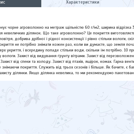
пис
Характеристики
нує чорне агроволокно на метраж щільністю 60 г/м2, ширина відрізка 
ля невеличких ділянок. Що таке агроволокно? Це покриття виготовляєть
овітря, добрива дрібної і рідкої консистенції і рівно стільки вологи, с
окриття не потрібно знімати кожен раз, коли ви думаєте, що земля поч
рх укриття, і всередину попаде стільки води, скільки їм потрібно. 10 п
 вологи. Захист від видування ґрунту вітрами. Захист від перезволоже
. Захист від спеки та холоду. Захист від птахів, ящірок, комах. Гарна ве
 знімаючи покриття. Служить від трьох сезонів і більше. Як бачите, є б
ахисту ділянки. Якщо ділянка невелика, то ми рекомендуємо пакетова