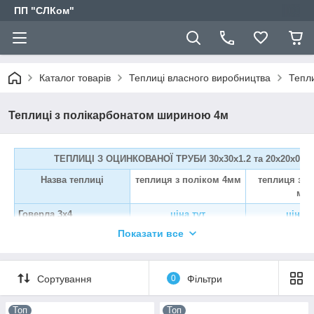
ПП "СЛКом"
Каталог товарів
Теплиці власного виробництва
Тепл
Теплиці з полікарбонатом шириною 4м
ТЕПЛИЦІ З ОЦИНКОВАНОЇ ТРУБИ 30х30х1.2 та 20х20х0.8
Назва теплиці
теплиця з поліком 4мм
теплиця з п
мм
Говерла 3х4
ціна тут
ціна т
Показати все
Говерла 3х6
ціна тут
ціна т
Говерла 3х8
ціна тут
ціна т
Говерла 3х10
ціна тут
ціна т
Сортування
0
Фільтри
Говерла 4х6
ціна тут
ціна т
Топ
Топ