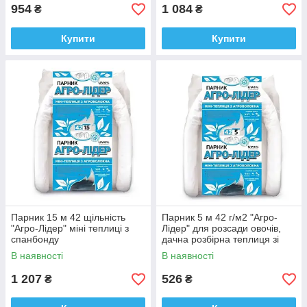
954
1 084
₴
₴
Купити
Купити
Парник 15 м 42 щільність
Парник 5 м 42 г/м2 "Агро-
"Агро-Лідер" міні теплиці з
Лідер" для розсади овочів,
спанбонду
дачна розбірна теплиця зі
спанбонду
В наявності
В наявності
1 207
526
₴
₴