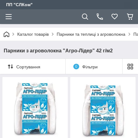
ПП "СЛКом"
Каталог товарів
Парники та теплиці з агроволокна
Па
Парники з агроволокна "Агро-Лідер" 42 г/м2
Сортування
0
Фільтри